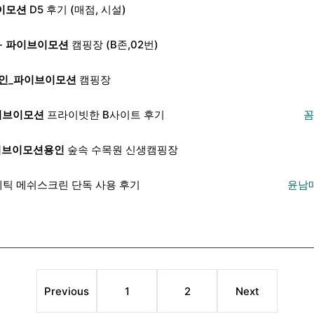
이모션
D5 후기 (매점, 시설)
-
파이브이모션
캠핑장 (B존,02번)
인
_
파이브이모션
캠핑장
이브이모션
프라이빗한 B사이트 후기
꼼
이브이모션
용인
숲속 수목원 신생캠핑장
틱 메쉬스크린 단독 사용 후기
윤남매
Previous
1
2
Next