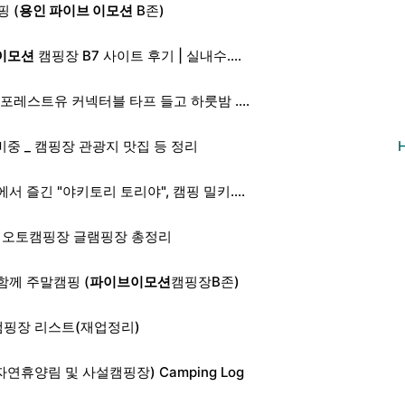
 (
용인 파이브 이모션
B존)
이모션
캠핑장 B7 사이트 후기 | 실내수....
포레스트유 커넥터블 타프 들고 하룻밤 ....
중 _ 캠핑장 관광지 맛집 등 정리
서 즐긴 "야키토리 토리야", 캠핑 밀키....
 오토캠핑장 글램핑장 총정리
함께 주말캠핑 (
파이브이모션
캠핑장B존)
캠핑장 리스트(재업정리)
자연휴양림 및 사설캠핑장) Camping Log