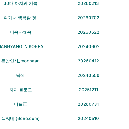
30대 아저씨 기록
20260213
여기서 행복할 것,
20260702
비움과채움
20260622
HANRYANG IN KOREA
20240602
문안인사_moonaan
20260412
탑셀
20240509
치치 블로그
20251211
바를正
20260731
육씨네 (6cne.com)
20240510